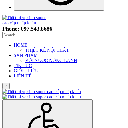
Phone: 097.543.8686
HOME
THIẾT KẾ NỘI THẤT
SẢN PHẨM
VÒI NƯỚC NÓNG LẠNH
TIN TỨC
GIỚI THIỆU
LIÊN HỆ
vi