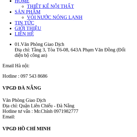
HOME
THIẾT KẾ NỘI THẤT
SẢN PHẨM
VÒI NƯỚC NÓNG LẠNH
TIN TỨC
GIỚI THIỆU
LIÊN HỆ
01.Văn Phòng Giao Dịch
Điạ chỉ: Tầng 3, Tòa T6-08, 643A Phạm Văn Đồng (Đối
diện bộ công an)
Email Hà nội:
Hotline : 097 543 8686
VPGD ĐÀ NẴNG
Văn Phòng Giao Dịch
Địa chỉ: Quận Liên Chiểu - Đà Nẵng
Hotline tư vấn : Mr.Chính 0971982777
Email:
VPGD HỒ CHÍ MINH