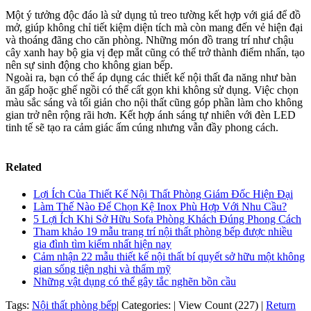
Một ý tưởng độc đáo là sử dụng tủ treo tường kết hợp với giá để đồ
mở, giúp không chỉ tiết kiệm diện tích mà còn mang đến vẻ hiện đại
và thoáng đãng cho căn phòng. Những món đồ trang trí như chậu
cây xanh hay bộ gia vị đẹp mắt cũng có thể trở thành điểm nhấn, tạo
nên sự sinh động cho không gian bếp.
Ngoài ra, bạn có thể áp dụng các thiết kế nội thất đa năng như bàn
ăn gấp hoặc ghế ngồi có thể cất gọn khi không sử dụng. Việc chọn
màu sắc sáng và tối giản cho nội thất cũng góp phần làm cho không
gian trở nên rộng rãi hơn. Kết hợp ánh sáng tự nhiên với đèn LED
tinh tế sẽ tạo ra cảm giác ấm cúng nhưng vẫn đầy phong cách.
Related
Lợi Ích Của Thiết Kế Nội Thất Phòng Giám Đốc Hiện Đại
Làm Thế Nào Để Chọn Kệ Inox Phù Hợp Với Nhu Cầu?
5 Lợi Ích Khi Sở Hữu Sofa Phòng Khách Đúng Phong Cách
Tham khảo 19 mẫu trang trí nội thất phòng bếp được nhiều
gia đình tìm kiếm nhất hiện nay
Cảm nhận 22 mẫu thiết kế nội thất bí quyết sở hữu một không
gian sống tiện nghi và thẩm mỹ
Những vật dụng có thể gây tắc nghẽn bồn cầu
Tags:
Nội thất phòng bếp
|
Categories:
|
View Count (227)
|
Return