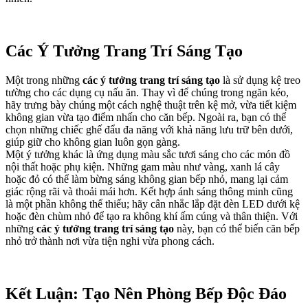
Các Ý Tưởng Trang Trí Sáng Tạo
Một trong những
các ý tưởng trang trí sáng tạo
là sử dụng kệ treo
tường cho các dụng cụ nấu ăn. Thay vì để chúng trong ngăn kéo,
hãy trưng bày chúng một cách nghệ thuật trên kệ mở, vừa tiết kiệm
không gian vừa tạo điểm nhấn cho căn bếp. Ngoài ra, bạn có thể
chọn những chiếc ghế đẩu đa năng với khả năng lưu trữ bên dưới,
giúp giữ cho không gian luôn gọn gàng.
Một ý tưởng khác là ứng dụng màu sắc tươi sáng cho các món đồ
nội thất hoặc phụ kiện. Những gam màu như vàng, xanh lá cây
hoặc đỏ có thể làm bừng sáng không gian bếp nhỏ, mang lại cảm
giác rộng rãi và thoải mái hơn. Kết hợp ánh sáng thông minh cũng
là một phần không thể thiếu; hãy cân nhắc lắp đặt đèn LED dưới kệ
hoặc đèn chùm nhỏ để tạo ra không khí ấm cúng và thân thiện. Với
những
các ý tưởng trang trí sáng tạo
này, bạn có thể biến căn bếp
nhỏ trở thành nơi vừa tiện nghi vừa phong cách.
Kết Luận: Tạo Nên Phòng Bếp Độc Đáo