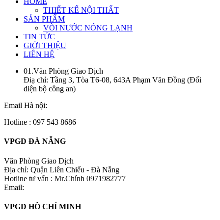
HOME
THIẾT KẾ NỘI THẤT
SẢN PHẨM
VÒI NƯỚC NÓNG LẠNH
TIN TỨC
GIỚI THIỆU
LIÊN HỆ
01.Văn Phòng Giao Dịch
Điạ chỉ: Tầng 3, Tòa T6-08, 643A Phạm Văn Đồng (Đối
diện bộ công an)
Email Hà nội:
Hotline : 097 543 8686
VPGD ĐÀ NẴNG
Văn Phòng Giao Dịch
Địa chỉ: Quận Liên Chiểu - Đà Nẵng
Hotline tư vấn : Mr.Chính 0971982777
Email:
VPGD HỒ CHÍ MINH