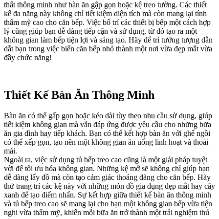
thất thông minh như bàn ăn gập gọn hoặc kệ treo tường. Các thiết
kế đa năng này không chỉ tiết kiệm diện tích mà còn mang lại tính
thẩm mỹ cao cho căn bếp. Việc bố trí các thiết bị bếp một cách hợp
lý cũng giúp bạn dễ dàng tiếp cận và sử dụng, từ đó tạo ra một
không gian làm bếp tiện lợi và sáng tạo. Hãy để trí tưởng tượng dẫn
dắt bạn trong việc biến căn bếp nhỏ thành một nơi vừa đẹp mắt vừa
đầy chức năng!
Thiết Kế Bàn Ăn Thông Minh
Bàn ăn có thể gấp gọn hoặc kéo dài tùy theo nhu cầu sử dụng, giúp
tiết kiệm không gian mà vẫn đáp ứng được yêu cầu cho những bữa
ăn gia đình hay tiếp khách. Bạn có thể kết hợp bàn ăn với ghế ngồi
có thể xếp gọn, tạo nên một không gian ăn uống linh hoạt và thoải
mái.
Ngoài ra, việc sử dụng tủ bếp treo cao cũng là một giải pháp tuyệt
vời để tối ưu hóa không gian. Những kệ mở sẽ không chỉ giúp bạn
dễ dàng lấy đồ mà còn tạo cảm giác thoáng đãng cho căn bếp. Hãy
thử trang trí các kệ này với những món đồ gia dụng đẹp mắt hay cây
xanh để tạo điểm nhấn. Sự kết hợp giữa thiết kế bàn ăn thông minh
và tủ bếp treo cao sẽ mang lại cho bạn một không gian bếp vừa tiện
nghi vừa thẩm mỹ, khiến mỗi bữa ăn trở thành một trải nghiệm thú