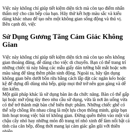
Việc này không chỉ giúp tiết kiệm diện tích mà còn tạo điểm nhấn
thẩm mỹ cho căn bếp của bạn. Hãy thử kết hợp màu sắc và kiểu
dáng khác nhau để tạo nên một không gian sống động và thú vị.
Bên cạnh đó, việc
Sử Dụng Gương Tăng Cảm Giác Không
Gian
Việc này không chỉ giúp tiết kiệm diện tích mà còn tạo nên không
gian thoáng đãng, dễ dàng cho việc di chuyển. Bạn có thể trang trí
những chiếc tủ này bằng các mẫu giấy dán tường bắt mắt hoặc sơn
màu sáng để tăng thêm phần sinh động. Ngoài ra, hãy tận dụng
không gian bên dưới bồn rửa bằng cách lắp đặt các ngăn kéo hoặc
kệ để đựng đồ dùng nhà bếp, giúp mọi thứ trở nên gọn gàng và dễ
tìm kiếm.
Một giải pháp khác là sử dụng bàn ăn đa chức năng. Bàn có thể gấp
lại hoặc mở rộng tùy theo nhu cầu sử dụng, vừa là nơi ăn uống vừa
có thể trở thành mặt bàn chế biến thực phẩm. Những chiếc ghế có
thể xếp chồng lên nhau cũng là một lựa chọn thông minh, giúp bạn
linh hoạt trong việc bài trí không gian. Đừng quên thêm vào một vài
chậu cây nhỏ hay những món đồ trang trí nhỏ xinh để làm nổi bật cá
tính của căn bếp, đồng thời mang lại cảm giác gần gũi với thiên
nhiên.