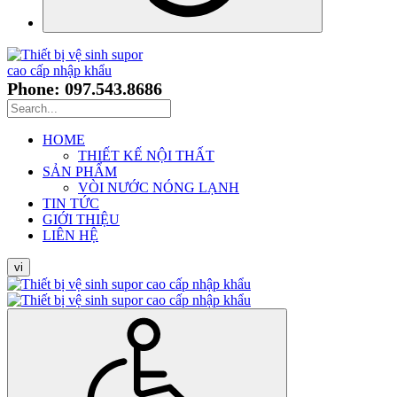
Phone: 097.543.8686
HOME
THIẾT KẾ NỘI THẤT
SẢN PHẨM
VÒI NƯỚC NÓNG LẠNH
TIN TỨC
GIỚI THIỆU
LIÊN HỆ
vi