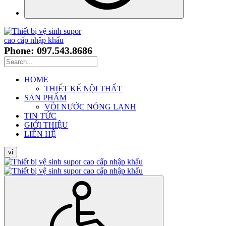
Phone: 097.543.8686
HOME
THIẾT KẾ NỘI THẤT
SẢN PHẨM
VÒI NƯỚC NÓNG LẠNH
TIN TỨC
GIỚI THIỆU
LIÊN HỆ
vi