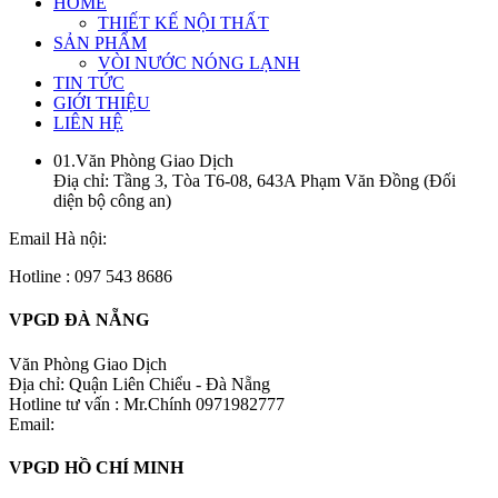
HOME
THIẾT KẾ NỘI THẤT
SẢN PHẨM
VÒI NƯỚC NÓNG LẠNH
TIN TỨC
GIỚI THIỆU
LIÊN HỆ
01.Văn Phòng Giao Dịch
Điạ chỉ: Tầng 3, Tòa T6-08, 643A Phạm Văn Đồng (Đối
diện bộ công an)
Email Hà nội:
Hotline : 097 543 8686
VPGD ĐÀ NẴNG
Văn Phòng Giao Dịch
Địa chỉ: Quận Liên Chiểu - Đà Nẵng
Hotline tư vấn : Mr.Chính 0971982777
Email:
VPGD HỒ CHÍ MINH