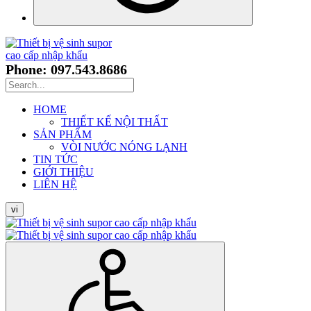
Phone: 097.543.8686
HOME
THIẾT KẾ NỘI THẤT
SẢN PHẨM
VÒI NƯỚC NÓNG LẠNH
TIN TỨC
GIỚI THIỆU
LIÊN HỆ
vi