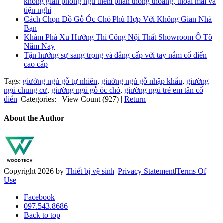
không gian phòng ngủ thêm phần thông thoáng, thoải mái và
tiện nghi
Cách Chọn Đồ Gỗ Óc Chó Phù Hợp Với Không Gian Nhà
Bạn
Khám Phá Xu Hướng Thi Công Nội Thất Showroom Ô Tô
Năm Nay
Tận hưởng sự sang trọng và đẳng cấp với tay nắm cổ điển
cao cấp
Tags:
giường ngủ gỗ tự nhiên
,
giường ngủ gỗ nhập khẩu
,
giường
ngủ chung cư
,
giường ngủ gỗ óc chó
,
giường ngủ trẻ em tân cổ
điển
|
Categories:
|
View Count (927)
|
Return
About the Author
Copyright 2026 by
Thiết bị vệ sinh
|
Privacy Statement
|
Terms Of
Use
Facebook
097.543.8686
Back to top