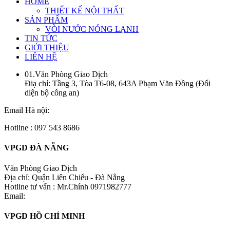
HOME
THIẾT KẾ NỘI THẤT
SẢN PHẨM
VÒI NƯỚC NÓNG LẠNH
TIN TỨC
GIỚI THIỆU
LIÊN HỆ
01.Văn Phòng Giao Dịch
Điạ chỉ: Tầng 3, Tòa T6-08, 643A Phạm Văn Đồng (Đối
diện bộ công an)
Email Hà nội:
Hotline : 097 543 8686
VPGD ĐÀ NẴNG
Văn Phòng Giao Dịch
Địa chỉ: Quận Liên Chiểu - Đà Nẵng
Hotline tư vấn : Mr.Chính 0971982777
Email:
VPGD HỒ CHÍ MINH