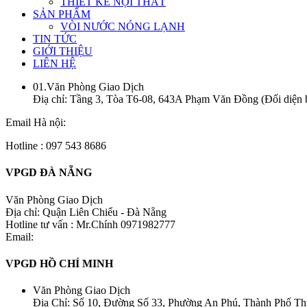
THIẾT KẾ NỘI THẤT
SẢN PHẨM
VÒI NƯỚC NÓNG LẠNH
TIN TỨC
GIỚI THIỆU
LIÊN HỆ
01.Văn Phòng Giao Dịch
Điạ chỉ: Tầng 3, Tòa T6-08, 643A Phạm Văn Đồng (Đối diện 
Email Hà nội:
Hotline : 097 543 8686
VPGD ĐÀ NẴNG
Văn Phòng Giao Dịch
Địa chỉ: Quận Liên Chiểu - Đà Nẵng
Hotline tư vấn : Mr.Chính 0971982777
Email:
VPGD HỒ CHÍ MINH
Văn Phòng Giao Dịch
Địa Chỉ: Số 10, Đường Số 33, Phường An Phú, Thành Phố T