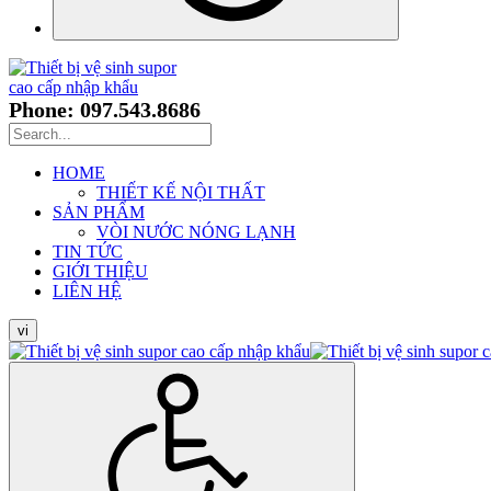
Phone: 097.543.8686
HOME
THIẾT KẾ NỘI THẤT
SẢN PHẨM
VÒI NƯỚC NÓNG LẠNH
TIN TỨC
GIỚI THIỆU
LIÊN HỆ
vi