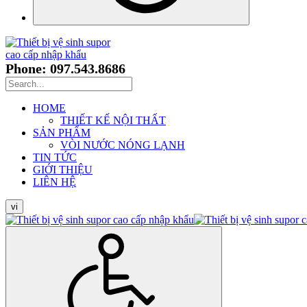
Phone: 097.543.8686
HOME
THIẾT KẾ NỘI THẤT
SẢN PHẨM
VÒI NƯỚC NÓNG LẠNH
TIN TỨC
GIỚI THIỆU
LIÊN HỆ
vi