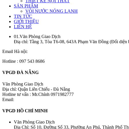
THIẾT KẾ NỘI THẤT
SẢN PHẨM
VÒI NƯỚC NÓNG LẠNH
TIN TỨC
GIỚI THIỆU
LIÊN HỆ
01.Văn Phòng Giao Dịch
Điạ chỉ: Tầng 3, Tòa T6-08, 643A Phạm Văn Đồng (Đối diện 
Email Hà nội:
Hotline : 097 543 8686
VPGD ĐÀ NẴNG
Văn Phòng Giao Dịch
Địa chỉ: Quận Liên Chiểu - Đà Nẵng
Hotline tư vấn : Mr.Chính 0971982777
Email:
VPGD HỒ CHÍ MINH
Văn Phòng Giao Dịch
Địa Chỉ: Số 10, Đường Số 33, Phường An Phú, Thành Phố T