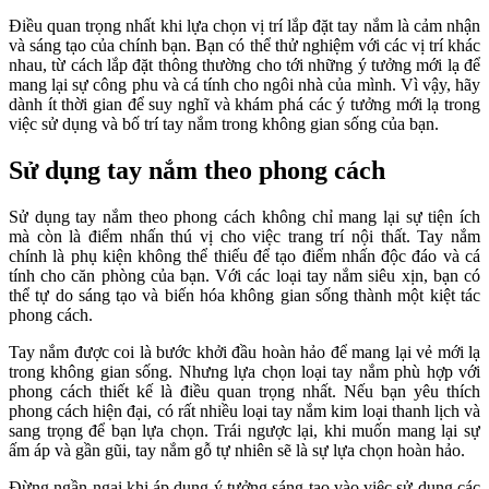
Điều quan trọng nhất khi lựa chọn vị trí lắp đặt tay nắm là cảm nhận
và sáng tạo của chính bạn. Bạn có thể thử nghiệm với các vị trí khác
nhau, từ cách lắp đặt thông thường cho tới những ý tưởng mới lạ để
mang lại sự công phu và cá tính cho ngôi nhà của mình. Vì vậy, hãy
dành ít thời gian để suy nghĩ và khám phá các ý tưởng mới lạ trong
việc sử dụng và bố trí tay nắm trong không gian sống của bạn.
Sử dụng tay nắm theo phong cách
Sử dụng tay nắm theo phong cách không chỉ mang lại sự tiện ích
mà còn là điểm nhấn thú vị cho việc trang trí nội thất. Tay nắm
chính là phụ kiện không thể thiếu để tạo điểm nhấn độc đáo và cá
tính cho căn phòng của bạn. Với các loại tay nắm siêu xịn, bạn có
thể tự do sáng tạo và biến hóa không gian sống thành một kiệt tác
phong cách.
Tay nắm được coi là bước khởi đầu hoàn hảo để mang lại vẻ mới lạ
trong không gian sống. Nhưng lựa chọn loại tay nắm phù hợp với
phong cách thiết kế là điều quan trọng nhất. Nếu bạn yêu thích
phong cách hiện đại, có rất nhiều loại tay nắm kim loại thanh lịch và
sang trọng để bạn lựa chọn. Trái ngược lại, khi muốn mang lại sự
ấm áp và gần gũi, tay nắm gỗ tự nhiên sẽ là sự lựa chọn hoàn hảo.
Đừng ngần ngại khi áp dụng ý tưởng sáng tạo vào việc sử dụng các