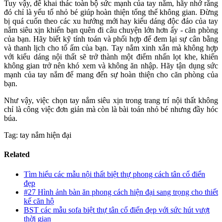
Tuy vậy, để khai thác toàn bộ sức mạnh của tay nắm, hãy nhớ rằng
đó chỉ là yếu tố nhỏ bé giúp hoàn thiện tổng thể không gian. Đừng
bị quá cuốn theo các xu hướng mới hay kiểu dáng độc đáo của tay
nắm siêu xịn khiến bạn quên đi câu chuyện lớn hơn ấy - căn phòng
của bạn. Hãy biết kỹ tính toán và phối hợp để đem lại sự cân bằng
và thanh lịch cho tổ ấm của bạn. Tay nắm xinh xắn mà không hợp
với kiểu dáng nội thất sẽ trở thành một điểm nhấn lọt khe, khiến
không gian trở nên khó xem và không ăn nhập. Hãy tận dụng sức
mạnh của tay nắm để mang đến sự hoàn thiện cho căn phòng của
bạn.
Như vậy, việc chọn tay nắm siêu xịn trong trang trí nội thất không
chỉ là công việc đơn giản mà còn là bài toán nhỏ bé nhưng đầy hóc
búa.
Tag: tay nắm hiện đại
Related
Tìm hiểu các mẫu nội thất biệt thự phong cách tân cổ điển
đẹp
#27 Hình ảnh bàn ăn phong cách hiện đại sang trọng cho thiết
kế căn hộ
BST các mẫu sofa biệt thự tân cổ điển đẹp với sức hút vượt
thời gian