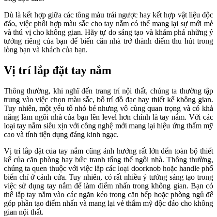
Dù là kết hợp giữa các tông màu trái ngược hay kết hợp vật liệu độc
đáo, việc phối hợp màu sắc cho tay nắm có thể mang lại sự mới mẻ
và thú vị cho không gian. Hãy tự do sáng tạo và khám phá những ý
tưởng riêng của bạn để biến căn nhà trở thành điểm thu hút trong
lòng bạn và khách của bạn.
Vị trí lắp đặt tay nắm
Thông thường, khi nghĩ đến trang trí nội thất, chúng ta thường tập
trung vào việc chọn màu sắc, bố trí đồ đạc hay thiết kế không gian.
Tuy nhiên, một yếu tố nhỏ bé nhưng vô cùng quan trọng và có khả
năng làm ngôi nhà của bạn lên level hơn chính là tay nắm. Với các
loại tay nắm siêu xịn với công nghệ mới mang lại hiệu ứng thẩm mỹ
cao và tính tiện dụng đáng kinh ngạc.
Vị trí lắp đặt của tay nắm cũng ảnh hưởng rất lớn đến toàn bộ thiết
kế của căn phòng hay bức tranh tổng thể ngôi nhà. Thông thường,
chúng ta quen thuộc với việc lắp các loại doorknob hoặc handle phổ
biến chỉ ở cánh cửa. Tuy nhiên, có rất nhiều ý tưởng sáng tạo trong
việc sử dụng tay nắm để làm điểm nhấn trong không gian. Bạn có
thể lắp tay nắm vào các ngăn kéo trong căn bếp hoặc phòng ngủ để
góp phần tạo điểm nhấn và mang lại vẻ thẩm mỹ độc đáo cho không
gian nội thất.