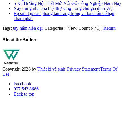
5 Xu Hướng Nội Thất Mới Với Gỗ Công Nghiệp Năm Nay
Xây dựng nhà cửa biệt thự sang trọng cho gia đình Việt
Bộ sưu tập các phòng tắm sang trọng và lôi cuốn để bạn
khám phá!
Tags:
tay nắm hiện đại
|
Categories:
|
View Count (441)
|
Return
About the Author
Copyright 2026 by
Thiết bị vệ sinh
|
Privacy Statement
|
Terms Of
Use
Facebook
097.543.8686
Back to top