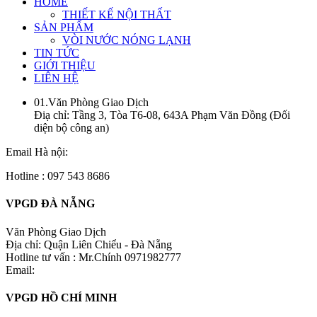
HOME
THIẾT KẾ NỘI THẤT
SẢN PHẨM
VÒI NƯỚC NÓNG LẠNH
TIN TỨC
GIỚI THIỆU
LIÊN HỆ
01.Văn Phòng Giao Dịch
Điạ chỉ: Tầng 3, Tòa T6-08, 643A Phạm Văn Đồng (Đối
diện bộ công an)
Email Hà nội:
Hotline : 097 543 8686
VPGD ĐÀ NẴNG
Văn Phòng Giao Dịch
Địa chỉ: Quận Liên Chiểu - Đà Nẵng
Hotline tư vấn : Mr.Chính 0971982777
Email:
VPGD HỒ CHÍ MINH