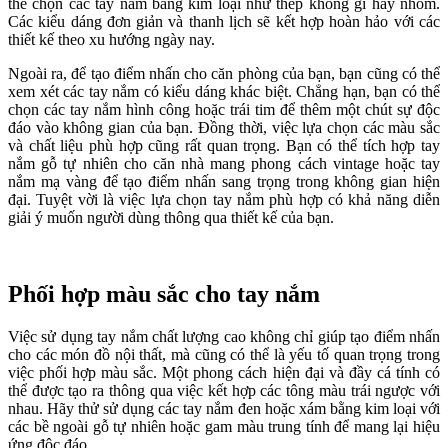
thể chọn các tay nắm bằng kim loại như thép không gỉ hay nhôm.
Các kiểu dáng đơn giản và thanh lịch sẽ kết hợp hoàn hảo với các
thiết kế theo xu hướng ngày nay.
Ngoài ra, để tạo điểm nhấn cho căn phòng của bạn, bạn cũng có thể
xem xét các tay nắm có kiểu dáng khác biệt. Chẳng hạn, bạn có thể
chọn các tay nắm hình công hoặc trái tim để thêm một chút sự độc
đáo vào không gian của bạn. Đồng thời, việc lựa chọn các màu sắc
và chất liệu phù hợp cũng rất quan trọng. Bạn có thể tích hợp tay
nắm gỗ tự nhiên cho căn nhà mang phong cách vintage hoặc tay
nắm mạ vàng để tạo điểm nhấn sang trọng trong không gian hiện
đại. Tuyệt vời là việc lựa chọn tay nắm phù hợp có khả năng diễn
giải ý muốn người dùng thông qua thiết kế của bạn.
Phối hợp màu sắc cho tay nắm
Việc sử dụng tay nắm chất lượng cao không chỉ giúp tạo điểm nhấn
cho các món đồ nội thất, mà cũng có thể là yếu tố quan trọng trong
việc phối hợp màu sắc. Một phong cách hiện đại và đầy cá tính có
thể được tạo ra thông qua việc kết hợp các tông màu trái ngược với
nhau. Hãy thử sử dụng các tay nắm đen hoặc xám bằng kim loại với
các bề ngoài gỗ tự nhiên hoặc gam màu trung tính để mang lại hiệu
ứng độc đáo.