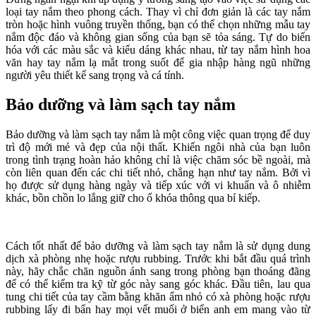
loại tay nắm theo phong cách. Thay vì chỉ đơn giản là các tay nắm
tròn hoặc hình vuông truyền thống, bạn có thể chọn những mẫu tay
nắm độc đáo và không gian sống của bạn sẽ tỏa sáng. Tự do biến
hóa với các màu sắc và kiểu dáng khác nhau, từ tay nắm hình hoa
văn hay tay nắm lạ mắt trong suốt để gia nhập hàng ngũ những
người yêu thiết kế sang trọng và cá tính.
Bảo dưỡng và làm sạch tay nắm
Bảo dưỡng và làm sạch tay nắm là một công việc quan trọng để duy
trì độ mới mẻ và đẹp của nội thất. Khiến ngôi nhà của bạn luôn
trong tình trạng hoàn hảo không chỉ là việc chăm sóc bề ngoài, mà
còn liên quan đến các chi tiết nhỏ, chẳng hạn như tay nắm. Bởi vì
họ được sử dụng hàng ngày và tiếp xúc với vi khuẩn và ô nhiễm
khác, bồn chồn lo lắng giữ cho ổ khóa thông qua bí kiếp.
Cách tốt nhất để bảo dưỡng và làm sạch tay nắm là sử dụng dung
dịch xà phòng nhẹ hoặc rượu rubbing. Trước khi bắt đầu quá trình
này, hãy chắc chăn nguồn ánh sang trong phòng bạn thoáng đãng
để có thể kiểm tra kỹ từ góc này sang góc khác. Đầu tiên, lau qua
tung chi tiết của tay cầm bằng khăn ẩm nhỏ có xà phòng hoặc rượu
rubbing lấy đi bẩn hay mọi vết muối ở biển anh em mang vào từ