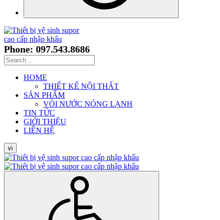
Phone: 097.543.8686
HOME
THIẾT KẾ NỘI THẤT
SẢN PHẨM
VÒI NƯỚC NÓNG LẠNH
TIN TỨC
GIỚI THIỆU
LIÊN HỆ
vi