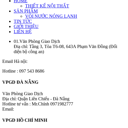
HOME
THIẾT KẾ NỘI THẤT
SẢN PHẨM
VÒI NƯỚC NÓNG LẠNH
TIN TỨC
GIỚI THIỆU
LIÊN HỆ
01.Văn Phòng Giao Dịch
Điạ chỉ: Tầng 3, Tòa T6-08, 643A Phạm Văn Đồng (Đối
diện bộ công an)
Email Hà nội:
Hotline : 097 543 8686
VPGD ĐÀ NẴNG
Văn Phòng Giao Dịch
Địa chỉ: Quận Liên Chiểu - Đà Nẵng
Hotline tư vấn : Mr.Chính 0971982777
Email:
VPGD HỒ CHÍ MINH