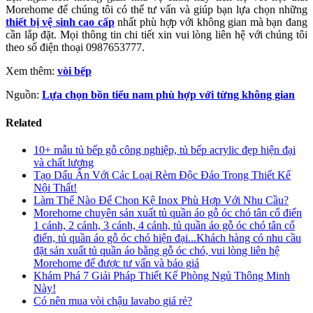
Morehome để chúng tôi có thể tư vấn và giúp bạn lựa chọn những
thiết bị vệ sinh cao cấp
nhất phù hợp với không gian mà bạn đang
cần lắp đặt. Mọi thông tin chi tiết xin vui lòng liên hệ với chúng tôi
theo số điện thoại 0987653777.
Xem thêm:
vòi bếp
Nguồn:
Lựa chọn bồn tiểu nam phù hợp với từng không gian
Related
10+ mẫu tủ bếp gỗ công nghiệp, tủ bếp acrylic đẹp hiện đại
và chất lượng
Tạo Dấu Ấn Với Các Loại Rèm Độc Đáo Trong Thiết Kế
Nội Thất!
Làm Thế Nào Để Chọn Kệ Inox Phù Hợp Với Nhu Cầu?
Morehome chuyên sản xuất tủ quần áo gỗ óc chó tân cổ điển
1 cánh, 2 cánh, 3 cánh, 4 cánh, tủ quần áo gỗ óc chó tân cổ
điển, tủ quần áo gỗ óc chó hiện đại...Khách hàng có nhu cầu
đặt sản xuất tủ quần áo bằng gỗ óc chó, vui lòng liên hệ
Morehome để được tư vấn và báo giá
Khám Phá 7 Giải Pháp Thiết Kế Phòng Ngủ Thông Minh
Này!
Có nên mua vòi chậu lavabo giá rẻ?