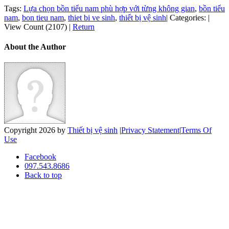
Tags:
Lựa chọn bồn tiểu nam phù hợp với từng không gian
,
bồn tiểu
nam
,
bon tieu nam
,
thiet bi ve sinh
,
thiết bị vệ sinh
|
Categories:
|
View Count (2107)
|
Return
About the Author
Copyright 2026 by
Thiết bị vệ sinh
|
Privacy Statement
|
Terms Of
Use
Facebook
097.543.8686
Back to top