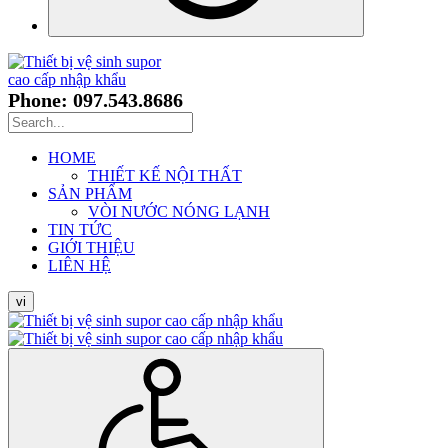
Phone: 097.543.8686
HOME
THIẾT KẾ NỘI THẤT
SẢN PHẨM
VÒI NƯỚC NÓNG LẠNH
TIN TỨC
GIỚI THIỆU
LIÊN HỆ
vi