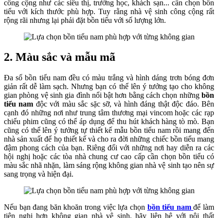
công cộng như các siêu thị, trường học, khách sạn... cần chọn bồn
tiểu với kích thước phù hợp. Tuy rằng nhà vệ sinh công cộng rất
rộng rãi nhưng lại phải đặt bồn tiểu với số lượng lớn.
2. Màu sắc và mẫu mã
Đa số bồn tiểu nam đều có màu trắng và hình dáng trơn bóng đơn
giản rất dễ làm sạch. Nhưng bạn có thể lên ý tưởng tạo cho không
gian phòng vệ sinh gia đình nổi bật hơn bằng cách chọn những
bồn
tiểu nam
độc với màu sắc sặc sỡ, và hình đáng thật độc đáo. Bên
cạnh đó những nơi như trung tâm thương mại vincom hoặc các rạp
chiếu phim cũng có thể áp dụng để thu hút khách hàng tò mò. Bạn
cũng có thể lên ý tưởng tự thiết kế mẫu bồn tiểu nam rồi mang đến
nhà sản xuất để họ thiết kế và cho ra đời những chiếc bồn tiểu mang
đậm phong cách của bạn. Riêng đối với những nơi hay diễn ra các
hội nghị hoặc các tòa nhà chung cư cao cấp cần chọn bồn tiểu có
màu sắc nhã nhặn, làm sáng rộng không gian nhà vệ sinh tạo nên sự
sang trọng và hiện đại.
Nếu bạn đang băn khoăn trong việc lựa chọn
bồn tiểu nam
để làm
tiện nghi hơn không gian nhà vệ sinh, hãy liên hệ với nội thất