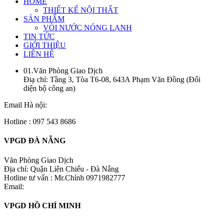
HOME
THIẾT KẾ NỘI THẤT
SẢN PHẨM
VÒI NƯỚC NÓNG LẠNH
TIN TỨC
GIỚI THIỆU
LIÊN HỆ
01.Văn Phòng Giao Dịch
Điạ chỉ: Tầng 3, Tòa T6-08, 643A Phạm Văn Đồng (Đối
diện bộ công an)
Email Hà nội:
Hotline : 097 543 8686
VPGD ĐÀ NẴNG
Văn Phòng Giao Dịch
Địa chỉ: Quận Liên Chiểu - Đà Nẵng
Hotline tư vấn : Mr.Chính 0971982777
Email:
VPGD HỒ CHÍ MINH