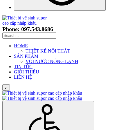
Phone: 097.543.8686
HOME
THIẾT KẾ NỘI THẤT
SẢN PHẨM
VÒI NƯỚC NÓNG LẠNH
TIN TỨC
GIỚI THIỆU
LIÊN HỆ
vi