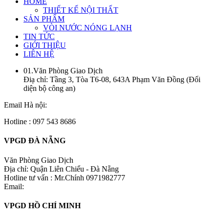
HOME
THIẾT KẾ NỘI THẤT
SẢN PHẨM
VÒI NƯỚC NÓNG LẠNH
TIN TỨC
GIỚI THIỆU
LIÊN HỆ
01.Văn Phòng Giao Dịch
Điạ chỉ: Tầng 3, Tòa T6-08, 643A Phạm Văn Đồng (Đối
diện bộ công an)
Email Hà nội:
Hotline : 097 543 8686
VPGD ĐÀ NẴNG
Văn Phòng Giao Dịch
Địa chỉ: Quận Liên Chiểu - Đà Nẵng
Hotline tư vấn : Mr.Chính 0971982777
Email:
VPGD HỒ CHÍ MINH