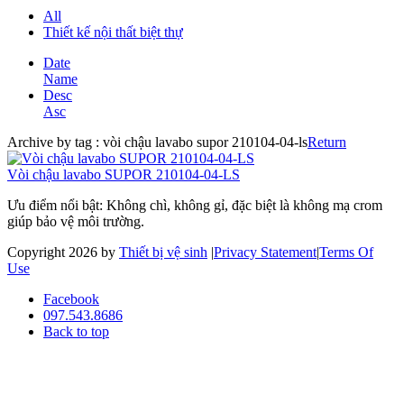
All
Thiết kế nội thất biệt thự
Date
Name
Desc
Asc
Archive by tag :
vòi chậu lavabo supor 210104-04-ls
Return
Vòi chậu lavabo SUPOR 210104-04-LS
Ưu điểm nổi bật: Không chì, không gỉ, đặc biệt là không mạ crom
giúp bảo vệ môi trường.
Copyright 2026 by
Thiết bị vệ sinh
|
Privacy Statement
|
Terms Of
Use
Facebook
097.543.8686
Back to top