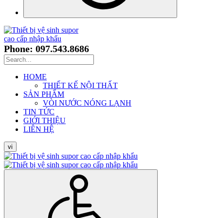
Phone: 097.543.8686
HOME
THIẾT KẾ NỘI THẤT
SẢN PHẨM
VÒI NƯỚC NÓNG LẠNH
TIN TỨC
GIỚI THIỆU
LIÊN HỆ
vi