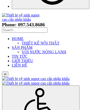
Phone: 097.543.8686
HOME
THIẾT KẾ NỘI THẤT
SẢN PHẨM
VÒI NƯỚC NÓNG LẠNH
TIN TỨC
GIỚI THIỆU
LIÊN HỆ
vi