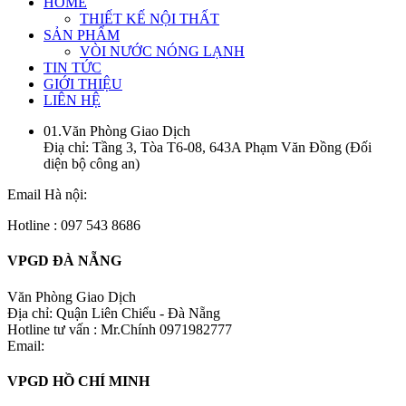
HOME
THIẾT KẾ NỘI THẤT
SẢN PHẨM
VÒI NƯỚC NÓNG LẠNH
TIN TỨC
GIỚI THIỆU
LIÊN HỆ
01.Văn Phòng Giao Dịch
Điạ chỉ: Tầng 3, Tòa T6-08, 643A Phạm Văn Đồng (Đối
diện bộ công an)
Email Hà nội:
Hotline : 097 543 8686
VPGD ĐÀ NẴNG
Văn Phòng Giao Dịch
Địa chỉ: Quận Liên Chiểu - Đà Nẵng
Hotline tư vấn : Mr.Chính 0971982777
Email:
VPGD HỒ CHÍ MINH