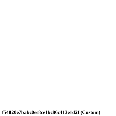
f54820e7babc0ee8ce1bc86c413e1d2f (Custom)