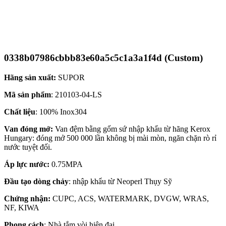
0338b07986cbbb83e60a5c5c1a3a1f4d (Custom)
Hãng sản xuất:
SUPOR
Mã sản phẩm
: 210103-04-LS
Chất liệu
: 100% Inox304
Van đóng mở:
Van đệm bằng gốm sứ nhập khẩu từ hãng Kerox
Hungary: đóng mở 500 000 lần không bị mài mòn, ngăn chặn rò rỉ
nước tuyệt đối.
Áp lực nước:
0.75MPA
Đầu tạo dòng chảy
: nhập khẩu từ Neoperl Thụy Sỹ
Chứng nhận:
CUPC, ACS, WATERMARK, DVGW, WRAS,
NF, KIWA
Phong cách
: Nhà tắm vòi hiện đại