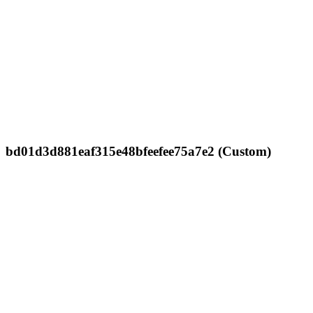
bd01d3d881eaf315e48bfeefee75a7e2 (Custom)