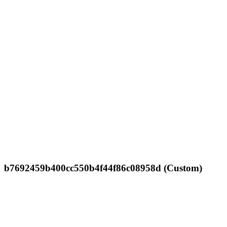
b7692459b400cc550b4f44f86c08958d (Custom)