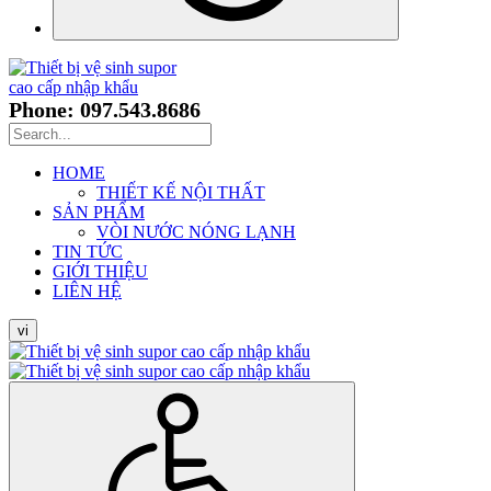
Phone: 097.543.8686
HOME
THIẾT KẾ NỘI THẤT
SẢN PHẨM
VÒI NƯỚC NÓNG LẠNH
TIN TỨC
GIỚI THIỆU
LIÊN HỆ
vi