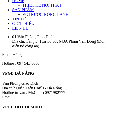
HOME
THIẾT KẾ NỘI THẤT
SẢN PHẨM
VÒI NƯỚC NÓNG LẠNH
TIN TỨC
GIỚI THIỆU
LIÊN HỆ
01.Văn Phòng Giao Dịch
Điạ chỉ: Tầng 3, Tòa T6-08, 643A Phạm Văn Đồng (Đối
diện bộ công an)
Email Hà nội:
Hotline : 097 543 8686
VPGD ĐÀ NẴNG
Văn Phòng Giao Dịch
Địa chỉ: Quận Liên Chiểu - Đà Nẵng
Hotline tư vấn : Mr.Chính 0971982777
Email:
VPGD HỒ CHÍ MINH