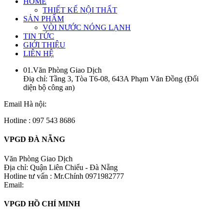
HOME
THIẾT KẾ NỘI THẤT
SẢN PHẨM
VÒI NƯỚC NÓNG LẠNH
TIN TỨC
GIỚI THIỆU
LIÊN HỆ
01.Văn Phòng Giao Dịch
Điạ chỉ: Tầng 3, Tòa T6-08, 643A Phạm Văn Đồng (Đối
diện bộ công an)
Email Hà nội:
Hotline : 097 543 8686
VPGD ĐÀ NẴNG
Văn Phòng Giao Dịch
Địa chỉ: Quận Liên Chiểu - Đà Nẵng
Hotline tư vấn : Mr.Chính 0971982777
Email:
VPGD HỒ CHÍ MINH