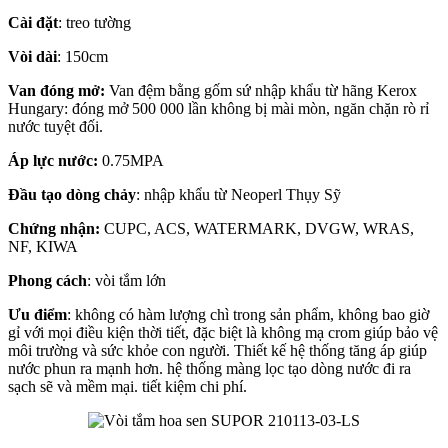
Cài đặt
: treo tường
Vòi dài
: 150cm
Van đóng mở:
Van đệm bằng gốm sứ nhập khẩu từ hãng Kerox
Hungary: đóng mở 500 000 lần không bị mài mòn, ngăn chặn rò rỉ
nước tuyệt đối.
Áp lực nước:
0.75MPA
Đầu tạo dòng chảy
: nhập khẩu từ Neoperl Thụy Sỹ
Chứng nhận:
CUPC, ACS, WATERMARK, DVGW, WRAS,
NF, KIWA
Phong cách
: vòi tắm lớn
Ưu điểm
: không có hàm lượng chì trong sản phẩm, không bao giờ
gỉ với mọi điều kiện thời tiết, đặc biệt là không mạ crom giúp bảo vệ
môi trường và sức khỏe con người. Thiết kế hệ thống tăng áp giúp
nước phun ra mạnh hơn. hệ thống màng lọc tạo dòng nước đi ra
sạch sẽ và mềm mại. tiết kiệm chi phí.