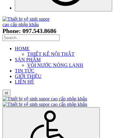
Phone: 097.543.8686
HOME
THIẾT KẾ NỘI THẤT
SẢN PHẨM
VÒI NƯỚC NÓNG LẠNH
TIN TỨC
GIỚI THIỆU
LIÊN HỆ
vi