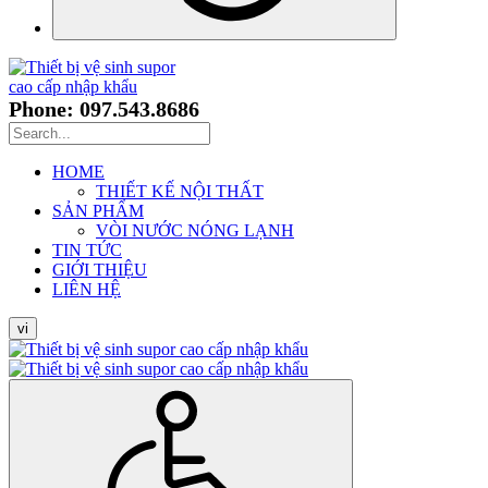
Phone: 097.543.8686
HOME
THIẾT KẾ NỘI THẤT
SẢN PHẨM
VÒI NƯỚC NÓNG LẠNH
TIN TỨC
GIỚI THIỆU
LIÊN HỆ
vi