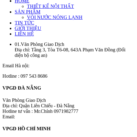
HOME
THIẾT KẾ NỘI THẤT
SẢN PHẨM
VÒI NƯỚC NÓNG LẠNH
TIN TỨC
GIỚI THIỆU
LIÊN HỆ
01.Văn Phòng Giao Dịch
Điạ chỉ: Tầng 3, Tòa T6-08, 643A Phạm Văn Đồng (Đối
diện bộ công an)
Email Hà nội:
Hotline : 097 543 8686
VPGD ĐÀ NẴNG
Văn Phòng Giao Dịch
Địa chỉ: Quận Liên Chiểu - Đà Nẵng
Hotline tư vấn : Mr.Chính 0971982777
Email:
VPGD HỒ CHÍ MINH