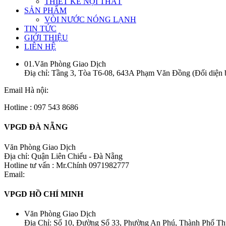
THIẾT KẾ NỘI THẤT
SẢN PHẨM
VÒI NƯỚC NÓNG LẠNH
TIN TỨC
GIỚI THIỆU
LIÊN HỆ
01.Văn Phòng Giao Dịch
Điạ chỉ: Tầng 3, Tòa T6-08, 643A Phạm Văn Đồng (Đối diện 
Email Hà nội:
Hotline : 097 543 8686
VPGD ĐÀ NẴNG
Văn Phòng Giao Dịch
Địa chỉ: Quận Liên Chiểu - Đà Nẵng
Hotline tư vấn : Mr.Chính 0971982777
Email:
VPGD HỒ CHÍ MINH
Văn Phòng Giao Dịch
Địa Chỉ: Số 10, Đường Số 33, Phường An Phú, Thành Phố T