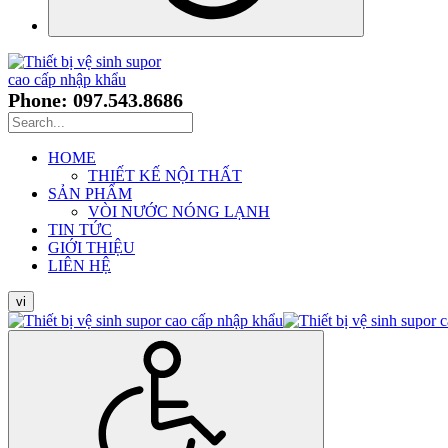
Phone: 097.543.8686
HOME
THIẾT KẾ NỘI THẤT
SẢN PHẨM
VÒI NƯỚC NÓNG LẠNH
TIN TỨC
GIỚI THIỆU
LIÊN HỆ
vi