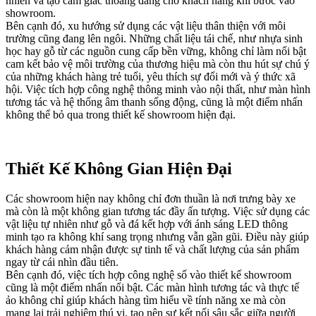
nhiên và tạo cảm giác thoáng đãng cho khách hàng khi bước vào
showroom.
Bên cạnh đó, xu hướng sử dụng các vật liệu thân thiện với môi
trường cũng đang lên ngôi. Những chất liệu tái chế, như nhựa sinh
học hay gỗ từ các nguồn cung cấp bền vững, không chỉ làm nổi bật
cam kết bảo vệ môi trường của thương hiệu mà còn thu hút sự chú ý
của những khách hàng trẻ tuổi, yêu thích sự đổi mới và ý thức xã
hội. Việc tích hợp công nghệ thông minh vào nội thất, như màn hình
tương tác và hệ thống âm thanh sống động, cũng là một điểm nhấn
không thể bỏ qua trong thiết kế showroom hiện đại.
Thiết Kế Không Gian Hiện Đại
Các showroom hiện nay không chỉ đơn thuần là nơi trưng bày xe
mà còn là một không gian tương tác đầy ấn tượng. Việc sử dụng các
vật liệu tự nhiên như gỗ và đá kết hợp với ánh sáng LED thông
minh tạo ra không khí sang trọng nhưng vẫn gần gũi. Điều này giúp
khách hàng cảm nhận được sự tinh tế và chất lượng của sản phẩm
ngay từ cái nhìn đầu tiên.
Bên cạnh đó, việc tích hợp công nghệ số vào thiết kế showroom
cũng là một điểm nhấn nổi bật. Các màn hình tương tác và thực tế
ảo không chỉ giúp khách hàng tìm hiểu về tính năng xe mà còn
mang lại trải nghiệm thú vị, tạo nên sự kết nối sâu sắc giữa người