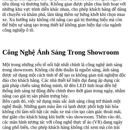
tiêu dùng và thương hiệu. Không gian được phân chia linh hoạt với
những khu vực trình diễn khác nhau, cho phép khách hàng dễ dàng
di chuyển và khám phá, làm tăng thêm sự hứng khởi khi chọn mua
xe. Xu hướng này không chỉ nâng cao giá trị thương hiệu mà còn
thể hiện sự sáng tạo trong thiết kế không gian hiện đại của ngành
công nghiệp ô tô.
Công Nghệ Ánh Sáng Trong Showroom
Một trong những yếu tố nổi bật nhất chính là công nghệ ánh sáng
trong showroom. Không chỉ đơn thuần là nguồn sáng, ánh sáng
được sử dụng một cách tinh tế để tạo ra không gian trải nghiệm độc
đáo cho khách hàng. Các nhà thiết kế hiện đại đang áp dụng các
giải pháp chiếu sáng thông minh, từ đèn LED linh hoạt đến hệ
thống ánh sáng tự động điều chỉnh theo thời gian trong ngày, nhằm
nâng cao giá trị sản phẩm trưng bày.
Bên cạnh đó, việc sử dụng màu sắc ánh sáng cũng trở thành một
nghệ thuật. Những gam màu ấm và lạnh được phối hợp hài hòa
không chỉ làm nổi bật các mẫu xe mà còn tạo cảm giác thoải mái,
thư giãn cho khách hàng khi bước vào showroom. Thêm vào đó,
các màn hình tương tác với công nghệ thực tế ảo (VR) đang ngày
càng phổ biến, cho phép khách hàng không chỉ xem mà còn trải