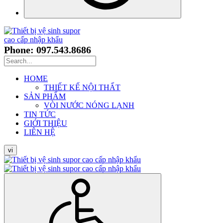
Phone: 097.543.8686
HOME
THIẾT KẾ NỘI THẤT
SẢN PHẨM
VÒI NƯỚC NÓNG LẠNH
TIN TỨC
GIỚI THIỆU
LIÊN HỆ
vi