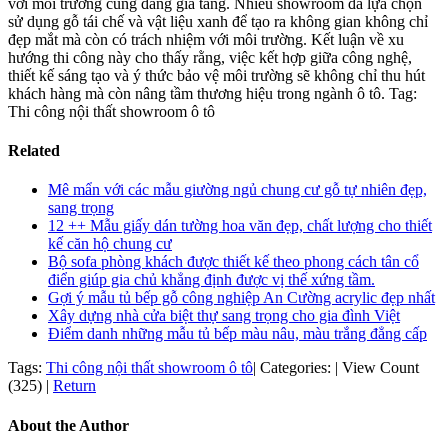
với môi trường cũng đang gia tăng. Nhiều showroom đã lựa chọn
sử dụng gỗ tái chế và vật liệu xanh để tạo ra không gian không chỉ
đẹp mắt mà còn có trách nhiệm với môi trường. Kết luận về xu
hướng thi công này cho thấy rằng, việc kết hợp giữa công nghệ,
thiết kế sáng tạo và ý thức bảo vệ môi trường sẽ không chỉ thu hút
khách hàng mà còn nâng tầm thương hiệu trong ngành ô tô. Tag:
Thi công nội thất showroom ô tô
Related
Mê mẩn với các mẫu giường ngủ chung cư gỗ tự nhiên đẹp,
sang trọng
12 ++ Mẫu giấy dán tường hoa văn đẹp, chất lượng cho thiết
kế căn hộ chung cư
Bộ sofa phòng khách được thiết kế theo phong cách tân cổ
điển giúp gia chủ khẳng định được vị thế xứng tầm.
Gợi ý mẫu tủ bếp gỗ công nghiệp An Cường acrylic đẹp nhất
Xây dựng nhà cửa biệt thự sang trọng cho gia đình Việt
Điểm danh những mẫu tủ bếp màu nâu, màu trắng đẳng cấp
Tags:
Thi công nội thất showroom ô tô
|
Categories:
|
View Count
(325)
|
Return
About the Author