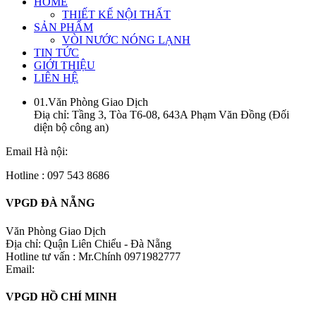
HOME
THIẾT KẾ NỘI THẤT
SẢN PHẨM
VÒI NƯỚC NÓNG LẠNH
TIN TỨC
GIỚI THIỆU
LIÊN HỆ
01.Văn Phòng Giao Dịch
Điạ chỉ: Tầng 3, Tòa T6-08, 643A Phạm Văn Đồng (Đối
diện bộ công an)
Email Hà nội:
Hotline : 097 543 8686
VPGD ĐÀ NẴNG
Văn Phòng Giao Dịch
Địa chỉ: Quận Liên Chiểu - Đà Nẵng
Hotline tư vấn : Mr.Chính 0971982777
Email:
VPGD HỒ CHÍ MINH