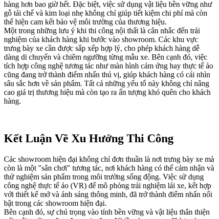
hàng hơn bao giờ hết. Đặc biệt, việc sử dụng vật liệu bền vững như
gỗ tái chế và kim loại nhẹ không chỉ giúp tiết kiệm chi phí mà còn
thể hiện cam kết bảo vệ môi trường của thương hiệu.
Một trong những lưu ý khi thi công nội thất là cân nhắc đến trải
nghiệm của khách hàng khi bước vào showroom. Các khu vực
trưng bày xe cần được sắp xếp hợp lý, cho phép khách hàng dễ
dàng di chuyển và chiêm ngưỡng từng mẫu xe. Bên cạnh đó, việc
tích hợp công nghệ tương tác như màn hình cảm ứng hay thực tế ảo
cũng đang trở thành điểm nhấn thú vị, giúp khách hàng có cái nhìn
sâu sắc hơn về sản phẩm. Tất cả những yếu tố này không chỉ nâng
cao giá trị thương hiệu mà còn tạo ra ấn tượng khó quên cho khách
hàng.
Kết Luận Về Xu Hướng Thi Công
Các showroom hiện đại không chỉ đơn thuần là nơi trưng bày xe mà
còn là một "sân chơi" tương tác, nơi khách hàng có thể cảm nhận và
thử nghiệm sản phẩm trong môi trường sống động. Việc sử dụng
công nghệ thực tế ảo (VR) để mô phỏng trải nghiệm lái xe, kết hợp
với thiết kế mở và ánh sáng thông minh, đã trở thành điểm nhấn nổi
bật trong các showroom hiện đại.
Bên cạnh đó, sự chú trọng vào tính bền vững và vật liệu thân thiện