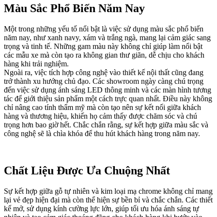
Màu Sắc Phổ Biến Năm Nay
Một trong những yếu tố nổi bật là việc sử dụng màu sắc phổ biến
năm nay, như xanh navy, xám và trắng ngà, mang lại cảm giác sang
trọng và tinh tế. Những gam màu này không chỉ giúp làm nổi bật
các mẫu xe mà còn tạo ra không gian thư giãn, dễ chịu cho khách
hàng khi trải nghiệm.
Ngoài ra, việc tích hợp công nghệ vào thiết kế nội thất cũng đang
trở thành xu hướng chủ đạo. Các showroom ngày càng chú trọng
đến việc sử dụng ánh sáng LED thông minh và các màn hình tương
tác để giới thiệu sản phẩm một cách trực quan nhất. Điều này không
chỉ nâng cao tính thẩm mỹ mà còn tạo nên sự kết nối giữa khách
hàng và thương hiệu, khiến họ cảm thấy được chăm sóc và chú
trọng hơn bao giờ hết. Chắc chắn rằng, sự kết hợp giữa màu sắc và
công nghệ sẽ là chìa khóa để thu hút khách hàng trong năm nay.
Chất Liệu Được Ưa Chuộng Nhất
Sự kết hợp giữa gỗ tự nhiên và kim loại mạ chrome không chỉ mang
lại vẻ đẹp hiện đại mà còn thể hiện sự bền bỉ và chắc chắn. Các thiết
kế mở, sử dụng kính cường lực lớn, giúp tối ưu hóa ánh sáng tự