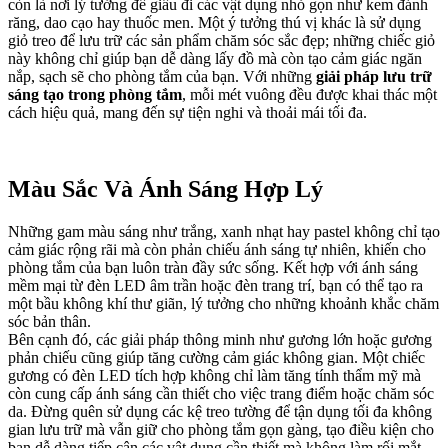
còn là nơi lý tưởng để giấu đi các vật dụng nhỏ gọn như kem đánh
răng, dao cạo hay thuốc men. Một ý tưởng thú vị khác là sử dụng
giỏ treo để lưu trữ các sản phẩm chăm sóc sắc đẹp; những chiếc giỏ
này không chỉ giúp bạn dễ dàng lấy đồ mà còn tạo cảm giác ngăn
nắp, sạch sẽ cho phòng tắm của bạn. Với những
giải pháp lưu trữ
sáng tạo trong phòng tắm
, mỗi mét vuông đều được khai thác một
cách hiệu quả, mang đến sự tiện nghi và thoải mái tối đa.
Màu Sắc Và Ánh Sáng Hợp Lý
Những gam màu sáng như trắng, xanh nhạt hay pastel không chỉ tạo
cảm giác rộng rãi mà còn phản chiếu ánh sáng tự nhiên, khiến cho
phòng tắm của bạn luôn tràn đầy sức sống. Kết hợp với ánh sáng
mềm mại từ đèn LED âm trần hoặc đèn trang trí, bạn có thể tạo ra
một bầu không khí thư giãn, lý tưởng cho những khoảnh khắc chăm
sóc bản thân.
Bên cạnh đó, các giải pháp thông minh như gương lớn hoặc gương
phản chiếu cũng giúp tăng cường cảm giác không gian. Một chiếc
gương có đèn LED tích hợp không chỉ làm tăng tính thẩm mỹ mà
còn cung cấp ánh sáng cần thiết cho việc trang điểm hoặc chăm sóc
da. Đừng quên sử dụng các kệ treo tường để tận dụng tối đa không
gian lưu trữ mà vẫn giữ cho phòng tắm gọn gàng, tạo điều kiện cho
bạn dễ dàng tiếp cận các vật dụng cần thiết mà không làm rối mắt.