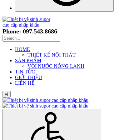
Phone: 097.543.8686
HOME
THIẾT KẾ NỘI THẤT
SẢN PHẨM
VÒI NƯỚC NÓNG LẠNH
TIN TỨC
GIỚI THIỆU
LIÊN HỆ
vi