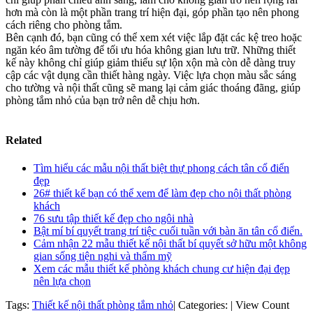
hơn mà còn là một phần trang trí hiện đại, góp phần tạo nên phong
cách riêng cho phòng tắm.
Bên cạnh đó, bạn cũng có thể xem xét việc lắp đặt các kệ treo hoặc
ngăn kéo âm tường để tối ưu hóa không gian lưu trữ. Những thiết
kế này không chỉ giúp giảm thiểu sự lộn xộn mà còn dễ dàng truy
cập các vật dụng cần thiết hàng ngày. Việc lựa chọn màu sắc sáng
cho tường và nội thất cũng sẽ mang lại cảm giác thoáng đãng, giúp
phòng tắm nhỏ của bạn trở nên dễ chịu hơn.
Related
Tìm hiểu các mẫu nội thất biệt thự phong cách tân cổ điển
đẹp
26# thiết kế bạn có thể xem để làm đẹp cho nội thất phòng
khách
76 sưu tập thiết kế đẹp cho ngôi nhà
Bật mí bí quyết trang trí tiệc cuối tuần với bàn ăn tân cổ điển.
Cảm nhận 22 mẫu thiết kế nội thất bí quyết sở hữu một không
gian sống tiện nghi và thẩm mỹ
Xem các mẫu thiết kế phòng khách chung cư hiện đại đẹp
nên lựa chọn
Tags:
Thiết kế nội thất phòng tắm nhỏ
|
Categories:
|
View Count