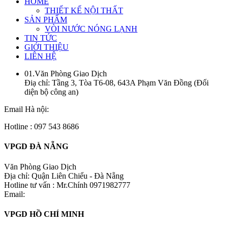
HOME
THIẾT KẾ NỘI THẤT
SẢN PHẨM
VÒI NƯỚC NÓNG LẠNH
TIN TỨC
GIỚI THIỆU
LIÊN HỆ
01.Văn Phòng Giao Dịch
Điạ chỉ: Tầng 3, Tòa T6-08, 643A Phạm Văn Đồng (Đối
diện bộ công an)
Email Hà nội:
Hotline : 097 543 8686
VPGD ĐÀ NẴNG
Văn Phòng Giao Dịch
Địa chỉ: Quận Liên Chiểu - Đà Nẵng
Hotline tư vấn : Mr.Chính 0971982777
Email:
VPGD HỒ CHÍ MINH