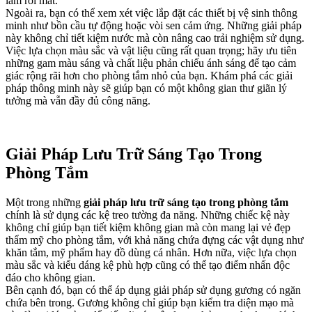
làm rối mắt.
Ngoài ra, bạn có thể xem xét việc lắp đặt các thiết bị vệ sinh thông
minh như bồn cầu tự động hoặc vòi sen cảm ứng. Những giải pháp
này không chỉ tiết kiệm nước mà còn nâng cao trải nghiệm sử dụng.
Việc lựa chọn màu sắc và vật liệu cũng rất quan trọng; hãy ưu tiên
những gam màu sáng và chất liệu phản chiếu ánh sáng để tạo cảm
giác rộng rãi hơn cho phòng tắm nhỏ của bạn. Khám phá các giải
pháp thông minh này sẽ giúp bạn có một không gian thư giãn lý
tưởng mà vẫn đầy đủ công năng.
Giải Pháp Lưu Trữ Sáng Tạo Trong
Phòng Tắm
Một trong những
giải pháp lưu trữ sáng tạo trong phòng tắm
chính là sử dụng các kệ treo tường đa năng. Những chiếc kệ này
không chỉ giúp bạn tiết kiệm không gian mà còn mang lại vẻ đẹp
thẩm mỹ cho phòng tắm, với khả năng chứa đựng các vật dụng như
khăn tắm, mỹ phẩm hay đồ dùng cá nhân. Hơn nữa, việc lựa chọn
màu sắc và kiểu dáng kệ phù hợp cũng có thể tạo điểm nhấn độc
đáo cho không gian.
Bên cạnh đó, bạn có thể áp dụng giải pháp sử dụng gương có ngăn
chứa bên trong. Gương không chỉ giúp bạn kiểm tra diện mạo mà