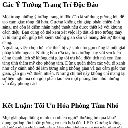
Các Ý Tưởng Trang Trí Độc Đáo
Một trong những ý tưởng trang trí độc đáo là sử dụng gương lớn để
tạo cảm giác rộng rãi hơn. Gương không chỉ giúp phản chiếu ánh
sáng, mà còn là điểm nhấn nghệ thuật nếu được thiết kế với khung
cách điệu. Bạn cũng có thể xem xét việc lắp đặt kệ treo tường thay
vì tủ đựng đồ, giúp tiết kiệm không gian sàn và mang đến sự thoáng
đãng.
Ngoài ra, việc chọn lựa các thiết bị vệ sinh nhỏ gọn cũng là một giải
pháp khôn ngoan. Những bồn rửa tay treo tường hay vòi sen kiểu
dáng thanh lịch sẽ không chỉ giúp tối ưu hóa diện tích mà còn làm
tăng tính thẩm mỹ cho phòng tắm. Đừng quên thêm các yếu tố xanh
như cây cảnh nhỏ để làm bừng sáng không gian và tạo cảm giác thư
giãn, gần gũi với thiên nhiên. Những chi tiết này không chỉ mang lại
sự tiện nghi mà còn góp phần tạo nên một phòng tắm nhỏ nhưng
vẫn đầy phong cách.
Kết Luận: Tối Ưu Hóa Phòng Tắm Nhỏ
Một giải pháp thông minh mà nhiều người thường bỏ qua là sử
dụng gương lớn hoặc gương có tích hợp đèn LED. Gương không
chỉ giúp phản chiếu ánh sáng, làm cho không gian trở nên rộng rãi